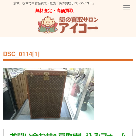
茨城・栃木で中古品買取・販売「街の買取サロンアイコー」
Togg
無料査定・高価買取
navi
DSC_0114[1]