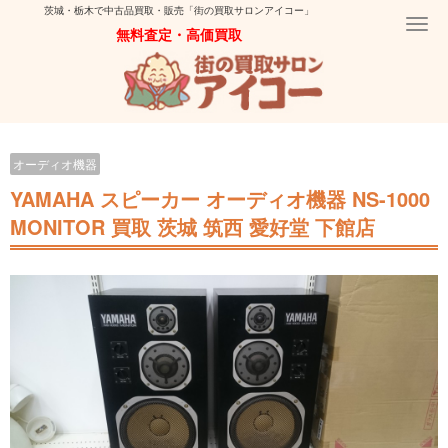
茨城・栃木で中古品買取・販売「街の買取サロンアイコー」
Togg
無料査定・高価買取
navi
オーディオ機器
YAMAHA スピーカー オーディオ機器 NS-1000
MONITOR 買取 茨城 筑西 愛好堂 下館店