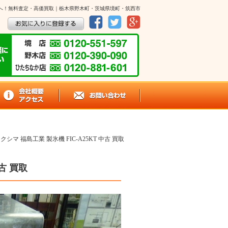
コー」へ！無料査定・高価買取｜栃木県野木町・茨城県境町・筑西市
シマ 福島工業 製氷機 FIC-A25KT 中古 買取
古 買取