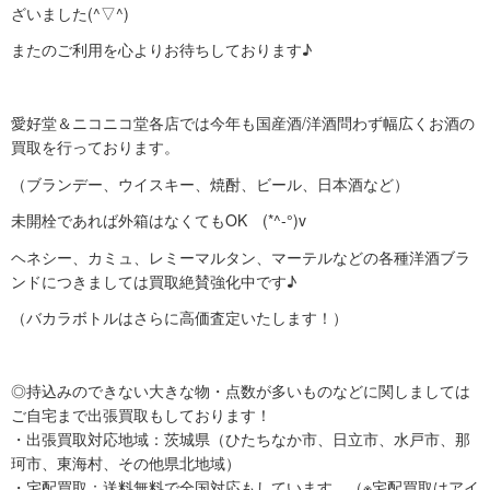
ざいました(^▽^)
またのご利用を心よりお待ちしております♪
愛好堂＆ニコニコ堂各店では今年も国産酒/洋酒問わず幅広くお酒の
買取を行っております。
（ブランデー、ウイスキー、焼酎、ビール、日本酒など）
未開栓であれば外箱はなくてもOK (*^-°)v
ヘネシー、カミュ、レミーマルタン、マーテルなどの各種洋酒ブラ
ンドにつきましては買取絶賛強化中です♪
（バカラボトルはさらに高価査定いたします！）
◎持込みのできない大きな物・点数が多いものなどに関しましては
ご自宅まで出張買取もしております！
・出張買取対応地域：茨城県（ひたちなか市、日立市、水戸市、那
珂市、東海村、その他県北地域）
・宅配買取：送料無料で全国対応もしています。（※宅配買取はアイ