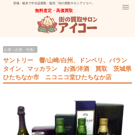
茨城・栃木で中古品買取・販売「街の買取サロンアイコー」
Togg
無料査定・高価買取
navi
お酒（古酒・洋酒）
サントリー 響/山崎/白州、ドンペリ、バラン
タイン、マッカラン お酒/洋酒 買取 茨城県
ひたちなか市 ニコニコ堂ひたちなか店