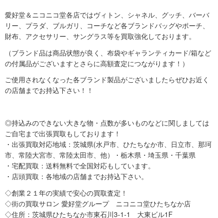
愛好堂＆ニコニコ堂各店ではヴィトン、シャネル、グッチ、バーバ
リー、プラダ、ブルガリ、コーチなど各ブランドバッグやポーチ、
財布、アクセサリー、サングラス等を買取強化しております。
（ブランド品は商品状態が良く、布袋やギャランティカード/箱など
の付属品がございますとさらに高額査定につながります！）
ご使用されなくなった各ブランド製品がございましたらぜひお近く
の店舗までお持込下さい！！
◎持込みのできない大きな物・点数が多いものなどに関しましては
ご自宅まで出張買取もしております！
・出張買取対応地域：茨城県(水戸市、ひたちなか市、日立市、那珂
市、常陸大宮市、常陸太田市、他）・栃木県・埼玉県・千葉県
・宅配買取：送料無料で全国対応もしています。
・店頭買取：各地域の店舗までお持込下さい。
◇創業２１年の実績で安心の買取査定！
◇街の買取サロン 愛好堂グループ ニコニコ堂ひたちなか店
◇住所：茨城県ひたちなか市東石川3-1-1 大東ビル1F