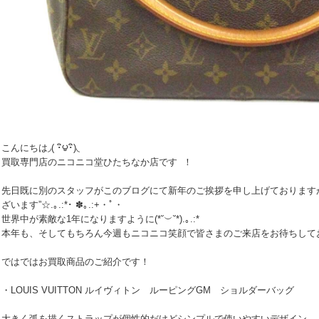
こんにちは◞( ･ิ౪･ิ)◟
買取専門店のニコニコ堂ひたちなか店です ！
先日既に別のスタッフがこのブログにて新年のご挨拶を申し上げております
ざいます”☆.｡.:*･ ✽｡.:+・ﾟ・
世界中が素敵な1年になりますように(*˘︶˘*).｡.:*
本年も、そしてもちろん今週もニコニコ笑顔で皆さまのご来店をお待ちしてお
ではではお買取商品のご紹介です！
・LOUIS VUITTON ルイヴィトン ルーピングGM ショルダーバッグ
大きく弧を描くストラップが個性的だけどシンプルで使いやすいデザイン。