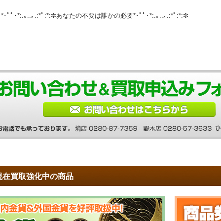
*･ﾟﾟ･*:.｡..｡.:*ﾟ:*:✼あなたの不要は誰かの必要*･ﾟﾟ･*:.｡..｡.:*ﾟ:*:✼
現在買取強化中の商品