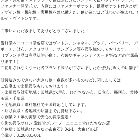
ファスナー開閉式で、内側にはファスナーポケット、携帯ポケット付きとポ
デザイン性・機能性・実用性を兼ね備えた、使い込むほど味わいが生まれ、
ルイ・ヴィトンです。
ご来店いただきましてありがとうございました ！
愛好堂＆ニコニコ堂各店ではヴィトン、シャネル、グッチ、バーバリー、プ
ポーチ、財布、アクセサリー、サングラス等を買取強化しております。
（ブランド品は商品状態が良く、布袋やギャランティカード/箱などの付属
ります！）
ご使用されなくなった各ブランド製品がございましたらぜひお近くの店舗ま
◎持込みのできない大きな物・点数が多いものなどに関しましては
ご自宅まで出張買取もしております！
・出張買取対応地域：茨城県(水戸市、ひたちなか市、日立市、那珂市、常
玉県・千葉県
・宅配買取：送料無料で全国対応もしています。
・店頭買取：各地域の店舗までお持込下さい。
◇創業２１年の実績で安心の買取査定！
◇街の買取サロン 愛好堂グループ ニコニコ堂ひたちなか店
◇住所：茨城県ひたちなか市東石川3-1-1 大東ビル1F
◇電話：0120-881-601