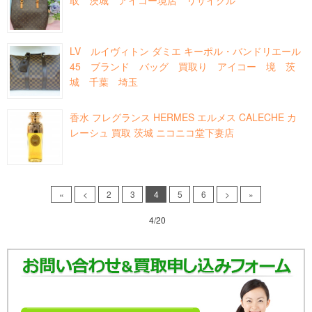
取 茨城 アイコー境店 リサイクル
LV ルイヴィトン ダミエ キーポル・バンドリエール
45 ブランド バッグ 買取り アイコー 境 茨
城 千葉 埼玉
香水 フレグランス HERMES エルメス CALECHE カ
レーシュ 買取 茨城 ニコニコ堂下妻店
«
<
2
3
4
5
6
>
»
4/20