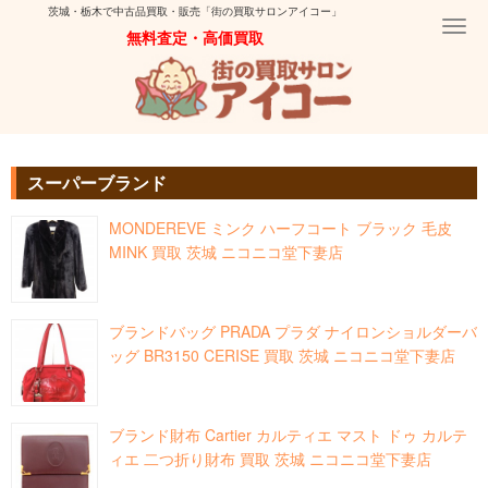
茨城・栃木で中古品買取・販売「街の買取サロンアイコー」
Togg
無料査定・高価買取
navi
スーパーブランド
MONDEREVE ミンク ハーフコート ブラック 毛皮
MINK 買取 茨城 ニコニコ堂下妻店
ブランドバッグ PRADA プラダ ナイロンショルダーバ
ッグ BR3150 CERISE 買取 茨城 ニコニコ堂下妻店
ブランド財布 Cartier カルティエ マスト ドゥ カルテ
ィエ 二つ折り財布 買取 茨城 ニコニコ堂下妻店