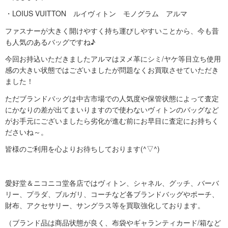
・LOIUS VUITTON ルイヴィトン モノグラム アルマ
ファスナーが大きく開けやすく持ち運びしやすいことから、今も昔
も人気のあるバッグですね♪
今回お持込いただきましたアルマはヌメ革にシミ/ヤケ等目立ち使用
感の大きい状態ではございましたが問題なくお買取させていただき
ました！
ただブランドバッグは中古市場での人気度や保管状態によって査定
にかなりの差が出てまいりますので使わないヴィトンのバッグなど
がお手元にございましたら劣化が進む前にお早目に査定にお持ちく
ださいね～。
皆様のご利用を心よりお待ちしております(^▽^)
愛好堂＆ニコニコ堂各店ではヴィトン、シャネル、グッチ、バーバ
リー、プラダ、ブルガリ、コーチなど各ブランドバッグやポーチ、
財布、アクセサリー、サングラス等を買取強化しております。
（ブランド品は商品状態が良く、布袋やギャランティカード/箱など