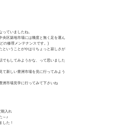
なっていましたね。
中央区築地市場には幾度と無く足を運ん
どの修理メンテナンスです。)
たということがやはりちょっと寂しさが
話でもしてみようかな、って思いました
見て新しい豊洲市場を見に行ってみよう
豊洲市場見学に行ってみて下さいね
定期入れ
た～♪
ました！