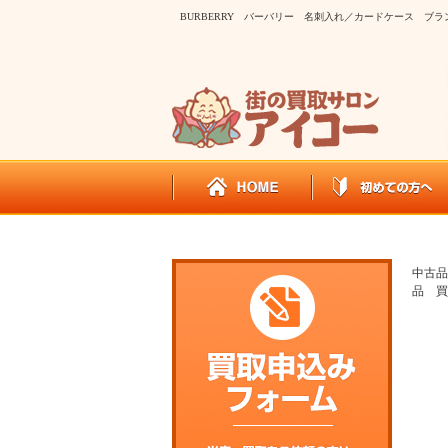
BURBERRY バーバリー 名刺入れ／カードケース ブ
中古品
品 買