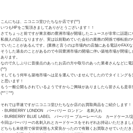
こんにちは、ニコニコ堂ひたちなか店です(^^)
いつもHPをご覧頂きましてありがとうございます！！
さてちょっと前ですが東京都の豊洲市場が開場したニュースが非常に話題に
私個人の話になりますが、実は以前勤めていた会社の業務の関係で移転前の
でいたことがあるんです。(業務と言うのは市場内の店舗にある電話やFAXな
そうした過去のことがあるので今回豊洲市場の開場に伴い築地市場が閉場し
あります。
なので久しぶりに昔接点のあったお店の方や取引のあった業者さんなどに電
(^^)
そしてもう何年も築地市場へは足を運んでいませんでしたのでタイミングを
と思います！
もう一般公開もされているようですからご興味がありましたら皆さんも是非
(*^▽^*)
それでは早速ですがニコニコ堂ひたちなか店のお買取商品をご紹介します！
・BURBERRY LONDON バーバリー ロンドン 名刺入れ
・BURBERRY BLUE LABEL バーバリー ブルーレーベル カードケース/
今回はバーバリーの名刺入れとカードケースをそれぞれお持込いただきまし
どちらも未使用で保管状態も大変良かったので有難くお買取させていただき