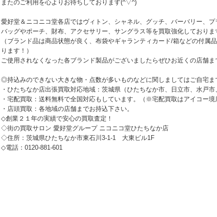
またのご利用を心よりお待ちしております(^▽^)
愛好堂＆ニコニコ堂各店ではヴィトン、シャネル、グッチ、バーバリー、プ
バッグやポーチ、財布、アクセサリー、サングラス等を買取強化しておりま
（ブランド品は商品状態が良く、布袋やギャランティカード/箱などの付属
ります！）
ご使用されなくなった各ブランド製品がございましたらぜひお近くの店舗ま
◎持込みのできない大きな物・点数が多いものなどに関しましてはご自宅ま
・ひたちなか店出張買取対応地域：茨城県（ひたちなか市、日立市、水戸市
・宅配買取：送料無料で全国対応もしています。（※宅配買取はアイコー境
・店頭買取：各地域の店舗までお持込下さい。
◇創業２１年の実績で安心の買取査定！
◇街の買取サロン 愛好堂グループ ニコニコ堂ひたちなか店
◇住所：茨城県ひたちなか市東石川3-1-1 大東ビル1F
◇電話：0120-881-601